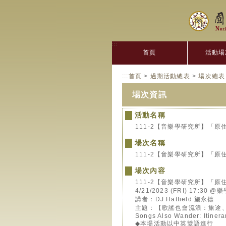
:::
首頁
活動場
:::
首頁
>
過期活動總表
>
場次總表
場次資訊
活動名稱
111-2【音樂學研究所】「
場次名稱
111-2【音樂學研究所】「原
場次內容
111-2【音樂學研究所】「原
4/21/2023 (FRI) 17:30 @
講者：DJ Hatfield 施永德
主題：【歌謠也會流浪：旅途
Songs Also Wander: Itinerar
◆本場活動以中英雙語進行