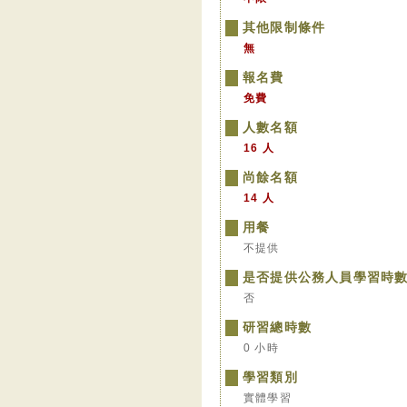
其他限制條件
無
報名費
免費
人數名額
16 人
尚餘名額
14 人
用餐
不提供
是否提供公務人員學習時
否
研習總時數
0 小時
學習類別
實體學習