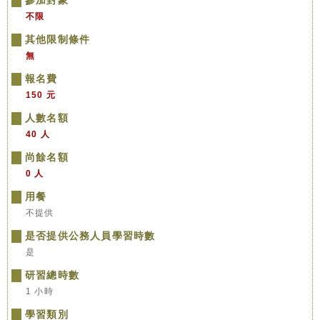
參加對象
不限
其他限制條件
無
報名費
150 元
人數名額
40 人
尚餘名額
0 人
用餐
不提供
是否提供公務人員學習時數
是
研習總時數
1 小時
學習類別