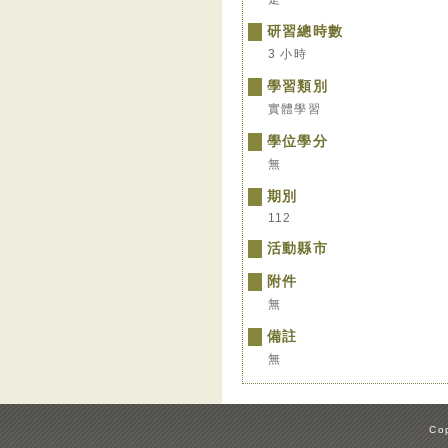
研習總時數
3 小時
學習類別
實體學習
學位學分
無
期別
112
活動縣市
附件
無
備註
無
:::
Cop