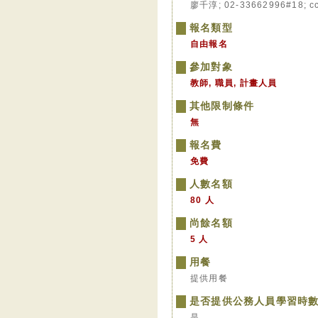
廖千淳; 02-33662996#18; cc
報名類型
自由報名
參加對象
教師, 職員, 計畫人員
其他限制條件
無
報名費
免費
人數名額
80 人
尚餘名額
5 人
用餐
提供用餐
是否提供公務人員學習時
是