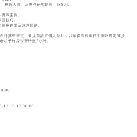
員、校聘人員、及專任研究助理，限80人。
工作實戰案例。
提示語技巧。
作上的使用侷限及注意限制。
需自行攜帶筆電，並提前設置個人熱點，以確保課程進行中網路穩定連接。
者核予終身學習時數3小時。
00:00
3-12-10 17:00:00