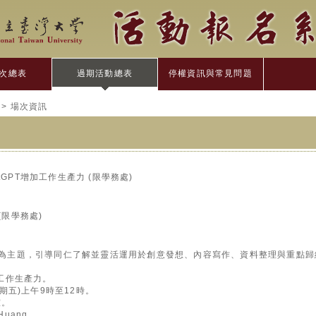
次總表
過期活動總表
停權資訊與常見問題
> 場次資訊
GPT增加工作生產力 (限學務處)
(限學務處)
PT為主題，引導同仁了解並靈活運用於創意發想、內容寫作、資料整理與重點
加工作生產力。
星期五)上午9時至12時。
室。
uang