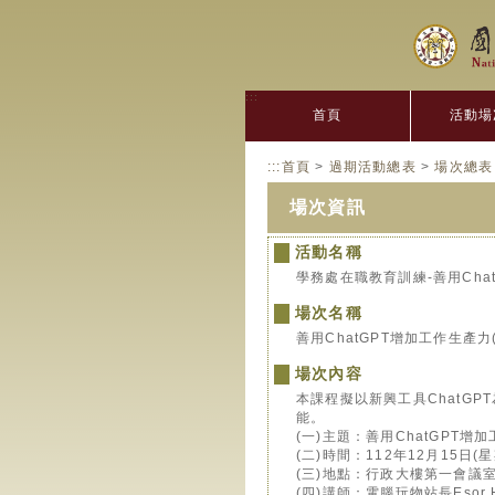
:::
首頁
活動場
:::
首頁
>
過期活動總表
>
場次總表
場次資訊
活動名稱
學務處在職教育訓練-善用Chat
場次名稱
善用ChatGPT增加工作生產力
場次內容
本課程擬以新興工具ChatG
能。
(一)主題：善用ChatGPT增
(二)時間：112年12月15日(
(三)地點：行政大樓第一會議
(四)講師：電腦玩物站長Esor H